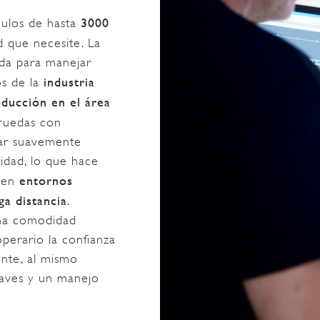
3000
culos de hasta
d que necesite. La
ada para manejar
industria
os de la
oducción en el área
ruedas con
dar suavemente
idad, lo que hace
entornos
l en
ga distancia
.
una comodidad
perario la confianza
ente, al mismo
uaves y un manejo