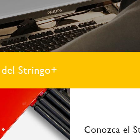
 del Stringo+
Conozca el S