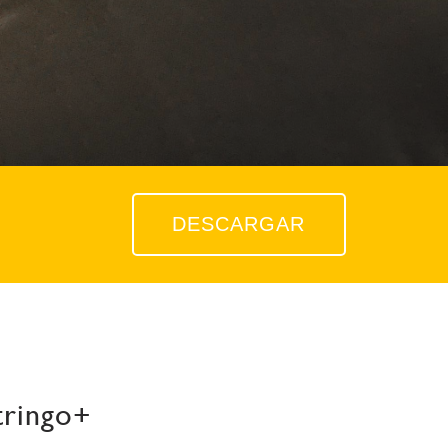
DESCARGAR
tringo+