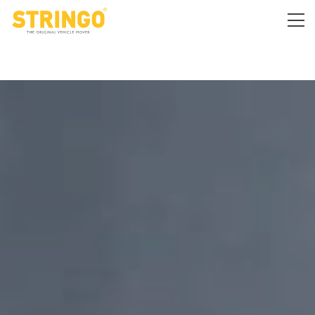
.cta-section.container { max-width:1100px
!important; }