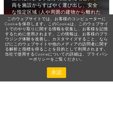
両を施設からすばやく運び出し、安全
な指定区域 (人や周囲の建物から離れた
場所、プールや防爆室など) に移動させ
このウェブサイトでは、お客様のコンピューターに
Cookieを保存します。このCookieは、このウェブサイ
る必要があります。こうした状況下で
トでのやり取りに関する情報を収集し、お客様を記憶
は、ビークルムーバー（車両運搬機）
するために使用されます。この情報は、お客様のブラ
が役に立ちます。
ウジング体験を改善し、カスタマイズすること、なら
びにこのウェブサイトや他のメディアの訪問者に関す
る解析と指標を得ることを目的として利用されます。
当社で使用するCookieについての詳細は、プライバシ
詳細はこちら
ーポリシーをご覧ください。
承認
Stringo 製品
日頃の課題を解決するため特別に設計され
た機材で安全かつ効率的に車両を移動