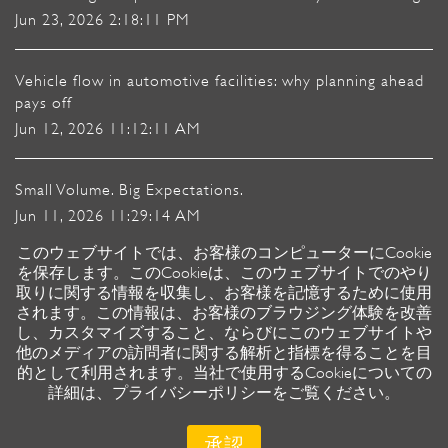
Jun 23, 2026 2:18:11 PM
Vehicle flow in automotive facilities: why planning ahead
pays off
Jun 12, 2026 11:12:11 AM
Small Volume. Big Expectations.
Jun 11, 2026 11:29:14 AM
このウェブサイトでは、お客様のコンピューターにCookie
を保存します。このCookieは、このウェブサイトでのやり
Heavy-duty vehicle mover or Flatbed: Vehicle Moving for
取りに関する情報を収集し、お客様を記憶するために使用
Car Factories
されます。この情報は、お客様のブラウジング体験を改善
Mar 18, 2026 8:41:50 AM
し、カスタマイズすること、ならびにこのウェブサイトや
他のメディアの訪問者に関する解析と指標を得ることを目
的として利用されます。当社で使用するCookieについての
詳細は、プライバシーポリシーをご覧ください。
Copyright © 2026 Stringo AB
承認
Privacy Policy